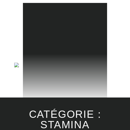
📞 09 80 97 71 75
✉ contact@glamfitness.fr
Facebook
Instagram
Menu
CATÉGORIE :
STAMINA