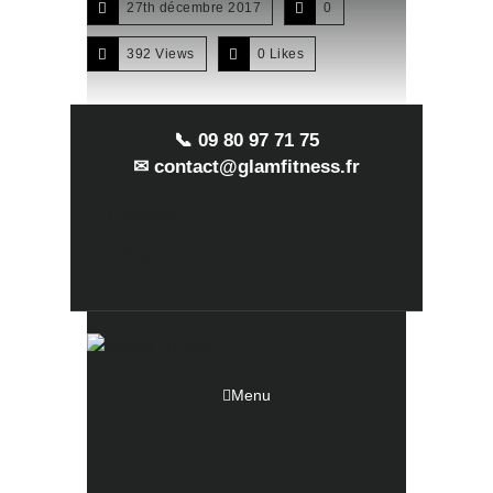
27th décembre 2017
0
392 Views
0
Likes
📞 09 80 97 71 75
✉ contact@glamfitness.fr
Facebook
Instagram
Menu
Share: