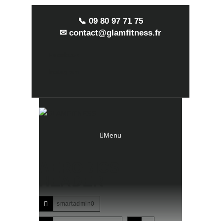
📞 09 80 97 71 75
✉ contact@glamfitness.fr
Facebook
Instagram
Menu
AEROBICS
HEADER
smartadmin0