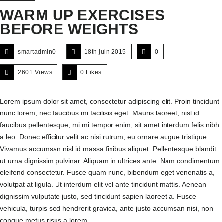
WARM UP EXERCISES
BEFORE WEIGHTS
smartadmin0
18th juin 2015
0
2601 Views
0
Likes
Lorem ipsum dolor sit amet, consectetur adipiscing elit. Proin tincidunt
nunc lorem, nec faucibus mi facilisis eget. Mauris laoreet, nisl id
faucibus pellentesque, mi mi tempor enim, sit amet interdum felis nibh
a leo. Donec efficitur velit ac nisi rutrum, eu ornare augue tristique.
Vivamus accumsan nisl id massa finibus aliquet. Pellentesque blandit
ut urna dignissim pulvinar. Aliquam in ultrices ante. Nam condimentum
eleifend consectetur. Fusce quam nunc, bibendum eget venenatis a,
volutpat at ligula. Ut interdum elit vel ante tincidunt mattis. Aenean
dignissim vulputate justo, sed tincidunt sapien laoreet a. Fusce
vehicula, turpis sed hendrerit gravida, ante justo accumsan nisi, non
congue metus risus a lorem.